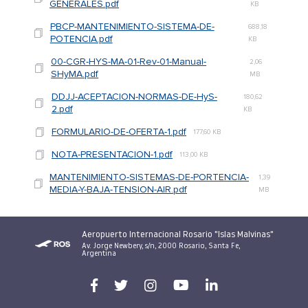
GENERALES.pdf
KB
PBCP-MANTENIMIENTO-SISTEMA-DE-
688,18
POTENCIA.pdf
KB
00-CGR-HYS-MA-01-Rev-01-Manual-
2,06
SHyMA.pdf
MB
DDJJ-ACEPTACION-NORMAS-DE-HyS-
180,62
2.pdf
KB
FORMULARIO-DE-OFERTA-1.pdf
177,60 KB
NOTA-PRESENTACION-1.pdf
113,00 KB
MANTENIMIENTO-SISTEMAS-DE-PORTENCIA-
1,39
MEDIA-Y-BAJA-TENSION-AIR.pdf
MB
Aeropuerto Internacional Rosario "Islas Malvinas"
Av. Jorge Newbery, s/n, 2000 Rosario, Santa Fe,
Argentina