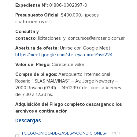
Expediente N°:
01806-0002397-0
Presupuesto Oficial:
$400.000.- (pesos
cuatrocientos mil)
Consulta y
contacto:
licitaciones_y_concursos@airosario.com.ar
Apertura de oferta:
Unirse con Google Meet:
https://meet.google.com/ste-eyau-mxm?hs=224
Valor del Pliego:
Carece de valor
Compra de pliegos:
Aeropuerto Internacional
Rosario “ISLAS MALVINAS” – Av. Jorge Newbery –
2000 Rosario (0341) – /4512997 de Lunes a Viernes
de 7.00 a 12.30 hs.
Adquisición del Pliego completo descargando los
archivos a continuación
Descargas
PLIEGO-UNICO-DE-BASES-Y-CONDICIONES-
274,37