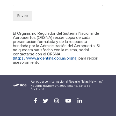
Enviar
El Organismo Regulador del Sistema Nacional de
Aeropuertos (ORSNA) recibe copia de cada
presentación formulada y de la respuesta
brindada por la Administración del Aeropuerto. Si
no quedara satisfecho con la misma, podrá
contactarse con el ORSNA
(https://www.argentina.gob.ar/orsna)
para recibir
asesoramiento.
Aeropuerto Internacional Rosario "Islas Malvinas"
Av. Jorge Newbery, s/n, 2000 Rosario, Santa Fe,
Argentina