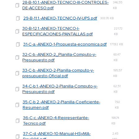
28-B-10.1.-ANEXO-TECNICO-III-CONTROLES-
346,55
DE-ACCESO.pdf
KB
29-B-11.1.-ANEXO-TECNICO-IV-UPS.pdf
303,70 KB
30-B-12.1.-ANEXO-TECNICO-I-
221,72
ESPECIFICACIONES-PANTALLAS.pdf
KB
31-C-a.-ANEXO-1-Propuesta-economica.pdf
177,82 KB
32-C-b.-ANEXO-2_Planilla-Computo-y-
60,47
Presupuesto.pdf
KB
33-C-b.-ANEXO-2-Planilla-computo-y-
195,57
presupuesto-Oficial.pdf
KB
34-C-b.1.-ANEXO-2-Planilla-Computo-y-
62,51
Presupuesto.pdf
KB
35-C-b.2.-ANEXO-2-Planilla-Coeficiente-
7,92
Resumen.pdf
KB
36-C-c.-ANEXO-4-Representante-
199,74
Tecnico.pdf
KB
37-C-d.-ANEXO-10-Manual-HSyMA-
2,45