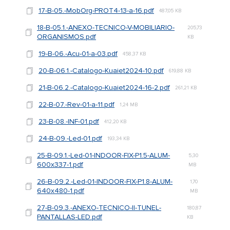
17-B-05.-MobOrg-PROT4-13-a-16.pdf
487,05 KB
18-B-05.1.-ANEXO-TECNICO-V-MOBILIARIO-
205,73
ORGANISMOS.pdf
KB
19-B-06.-Acu-01-a-03.pdf
458,37 KB
20-B-06.1.-Catalogo-Kuaiet2024-10.pdf
619,88 KB
21-B-06.2.-Catalogo-Kuaiet2024-16-2.pdf
261,21 KB
22-B-07.-Rev-01-a-11.pdf
1,24 MB
23-B-08.-INF-01.pdf
412,20 KB
24-B-09.-Led-01.pdf
193,34 KB
25-B-09.1.-Led-01-INDOOR-FIX-P1.5-ALUM-
5,30
600x337-1.pdf
MB
26-B-09.2.-Led-01-INDOOR-FIX-P1.8-ALUM-
1,70
640x480-1.pdf
MB
27-B-09.3.-ANEXO-TECNICO-II-TUNEL-
180,87
PANTALLAS-LED.pdf
KB