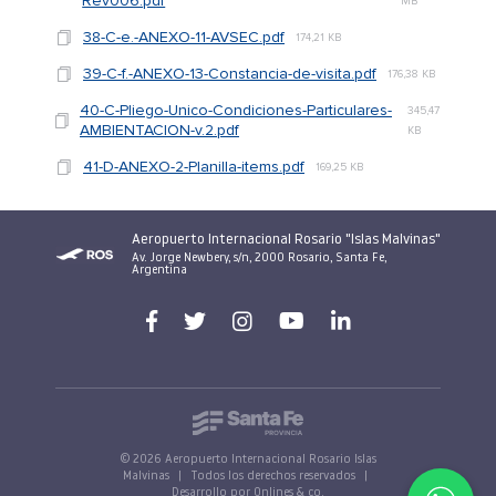
Rev006.pdf
MB
38-C-e.-ANEXO-11-AVSEC.pdf
174,21 KB
39-C-f.-ANEXO-13-Constancia-de-visita.pdf
176,38 KB
40-C-Pliego-Unico-Condiciones-Particulares-
345,47
AMBIENTACION-v.2.pdf
KB
41-D-ANEXO-2-Planilla-items.pdf
169,25 KB
Aeropuerto Internacional Rosario "Islas Malvinas"
Av. Jorge Newbery, s/n, 2000 Rosario, Santa Fe,
Argentina
© 2026 Aeropuerto Internacional Rosario Islas
Malvinas
|
Todos los derechos reservados
|
Desarrollo por Onlines & co.