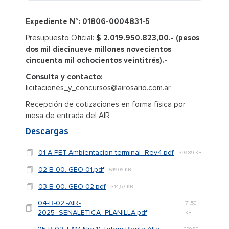
Expediente N°: 01806-0004831-5
Presupuesto Oficial:
$ 2.019.950.823,00.- (pesos
dos mil diecinueve millones novecientos
cincuenta mil ochocientos veintitrés).-
Consulta y contacto:
licitaciones_y_concursos@airosario.com.ar
Recepción de cotizaciones en forma física por
mesa de entrada del AIR
Descargas
01-A-PET-Ambientacion-terminal_Rev4.pdf
399,89 KB
02-B-00.-GEO-01.pdf
649,06 KB
03-B-00.-GEO-02.pdf
314,57 KB
04-B-02.-AIR-
71,50
2025_SENALETICA_PLANILLA.pdf
KB