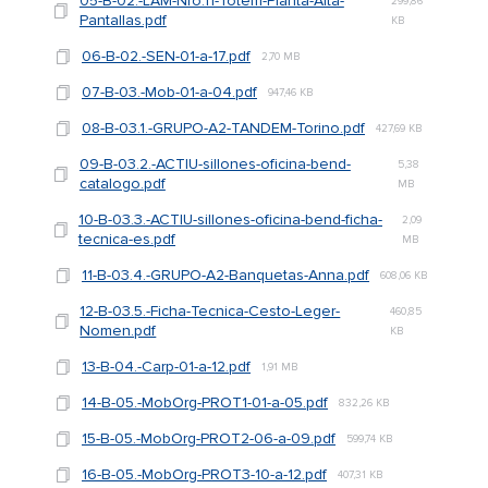
05-B-02.-LAM-Nro.11-Totem-Planta-Alta-
299,86
Pantallas.pdf
KB
06-B-02.-SEN-01-a-17.pdf
2,70 MB
07-B-03.-Mob-01-a-04.pdf
947,46 KB
08-B-03.1.-GRUPO-A2-TANDEM-Torino.pdf
427,69 KB
09-B-03.2.-ACTIU-sillones-oficina-bend-
5,38
catalogo.pdf
MB
10-B-03.3.-ACTIU-sillones-oficina-bend-ficha-
2,09
tecnica-es.pdf
MB
11-B-03.4.-GRUPO-A2-Banquetas-Anna.pdf
608,06 KB
12-B-03.5.-Ficha-Tecnica-Cesto-Leger-
460,85
Nomen.pdf
KB
13-B-04.-Carp-01-a-12.pdf
1,91 MB
14-B-05.-MobOrg-PROT1-01-a-05.pdf
832,26 KB
15-B-05.-MobOrg-PROT2-06-a-09.pdf
599,74 KB
16-B-05.-MobOrg-PROT3-10-a-12.pdf
407,31 KB