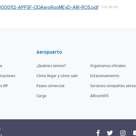
000112-APPSF-ODAeroRosMEyD-AIR-ROS.pdf
516,48 KB
Aeropuerto
ma
¿Quiénes somos?
Organismos oficiales
staciones
Cómo llegar y cómo salir
Estacionamiento
s VIP
Paseo comercial
Servicios compañías aérea
Cargo
AIRconVOS
"
na