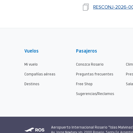
RESCONJ-2026-00
Vuelos
Pasajeros
Mi vuelo
Conozca Rosario
Cli
Compañías aéreas
Preguntas frecuentes
Pre
Destinos
Free Shop
Sala
Sugerencias/Reclamos
Aeropuerto Internacional Rosario "Islas Malvinas
Av. Jorge Newbery, s/n, 2000 Rosario, Santa Fe, Argenti