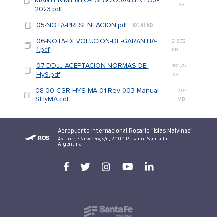
MANTENIMIENTO-ESPACIOS-ABIERTOS-
KB
2023.pdf
05-NOTA-PRESENTACION.pdf
183,41 KB
06-NOTA-DEVOLUCION-DE-GARANTIA-
218,72
1.pdf
KB
07-DDJJ-ACEPTACION-NORMAS-DE-
184,75
HyS.pdf
KB
08-00-CGR-HYS-MA-01-Rev-003-Manual-
2,07
SHyMA.pdf
MB
Aeropuerto Internacional Rosario "Islas Malvinas"
Av. Jorge Newbery, s/n, 2000 Rosario, Santa Fe,
Argentina