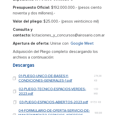
Presupuesto Oficial:
$192.000.000.- (pesos ciento
noventa y dos millones).-
Valor del pliego:
$25.000.- (pesos veinticinco mil)
Consulta y
contacto:
licitaciones_y_concursos@airosario.com.ar
Apertura de oferta:
Unirse con
Google Meet
Adquisición del Pliego completo descargando los
archivos a continuación:
Descargas
01-PLIEGO-UNICO-DE-BASES-Y-
274,38
CONDICIONES-GENERALES-1.pdf
KB
02-PLIEGO-TECNICO-ESPACIOS-VERDES-
1,53
2023.pdf
MB
03-PLIEGO-ESPACIOS-ABIERTOS-2023.pdf
817,13 KB
04-FORMULARIO-DE-OFERTA-SERVICIO-DE-
188,88