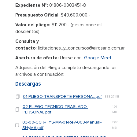
Expediente N°:
01806-0003451-8
Presupuesto Oficial:
$40.600.000.-
Valor del pliego:
$11.200.- (pesos once mil
doscientos)
Consulta y
contacto:
licitaciones_y_concursos@airosario.com.ar
Apertura de oferta:
Unirse con
Google Meet
Adquisición del Pliego completo descargando los
archivos a continuación:
Descargas
01-PLIEGO-TRANSPORTE-PERSONAL.pdf
838,27 KB
02-PLIEGO-TECNICO-TRASLADO-
1,01
PERSONAL.pdf
MB
03-00-CGR-HYS-MA-01-Rev-003-Manual-
2,07
SHyMA.pdf
MB