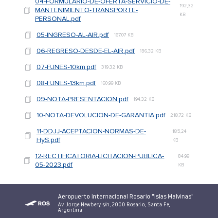
04-FORMULARIO-DE-OFERTA-SERVICIO-DE-
192,32
MANTENIMIENTO-TRANSPORTE-
KB
PERSONAL.pdf
05-INGRESO-AL-AIR.pdf
167,07 KB
06-REGRESO-DESDE-EL-AIR.pdf
186,32 KB
07-FUNES-10km.pdf
319,32 KB
08-FUNES-13km.pdf
160,99 KB
09-NOTA-PRESENTACION.pdf
194,32 KB
10-NOTA-DEVOLUCION-DE-GARANTIA.pdf
218,72 KB
11-DDJJ-ACEPTACION-NORMAS-DE-
185,24
HyS.pdf
KB
12-RECTIFICATORIA-LICITACION-PUBLICA-
84,99
05-2023.pdf
KB
Aeropuerto Internacional Rosario "Islas Malvinas"
Av. Jorge Newbery, s/n, 2000 Rosario, Santa Fe,
Argentina