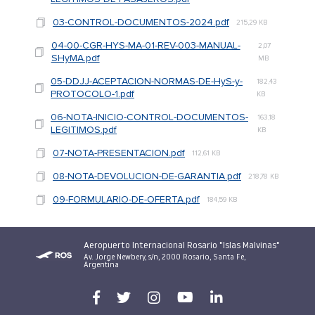
03-CONTROL-DOCUMENTOS-2024.pdf
215,29 KB
04-00-CGR-HYS-MA-01-REV-003-MANUAL-
2,07
SHyMA.pdf
MB
05-DDJJ-ACEPTACION-NORMAS-DE-HyS-y-
182,43
PROTOCOLO-1.pdf
KB
06-NOTA-INICIO-CONTROL-DOCUMENTOS-
163,18
LEGITIMOS.pdf
KB
07-NOTA-PRESENTACION.pdf
112,61 KB
08-NOTA-DEVOLUCION-DE-GARANTIA.pdf
218,78 KB
09-FORMULARIO-DE-OFERTA.pdf
184,59 KB
Aeropuerto Internacional Rosario "Islas Malvinas"
Av. Jorge Newbery, s/n, 2000 Rosario, Santa Fe,
Argentina