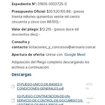
Expediente N°:
01806-0003725-0
Presupuesto Oficial:
$30.520.155,88.- (pesos
treinta millones quinientos veinte mil ciento
cincuenta y cinco con 88/100).-
Valor del pliego:
$12.210.- (pesos doce mil
doscientos diez).-
Consulta y
contacto:
licitaciones_y_concursos@airosario.com.ar
Apertura de oferta:
Unirse con
Google Meet
Adquisición del Pliego completo descargando los
archivos a continuación:
Descargas
01-PLIEGO-UNICO-DE-BASES-Y-
287,51
CONDICIONES-GENERALES.pdf
KB
02-PLIEGO-CONTRATACION-DE-UN-
644,84
SERVICIO-DE-CONTROL-DE-DOCUMENTOS-
KB
LEGITIMOS-DE-PASAJEROS.pdf