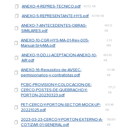
ANEXO-4-REPRES-TECNICO.pdf
437,12 KB
ANEXO-5-REPRESENTANTE-HYS.pdf
437,40 KB
ANEXO-7-ANTECEDENTES-OBRAS-
443,13
SIMILARES.pdf
KB
ANEXO-10-CGR-HYS-MA-01-Rev-005-
2,32
Manual-SHyMA.pdf
MB
ANEXO-11-DDJJ-ACEPTACION-ANEXO-10-
602,92
AIR.pdf
KB
ANEXO-16-Requisitos-de-AVSEC-
121,58
permisionarios-y-contratistas.pdf
KB
PCBC-PROVISION-Y-COLOCACION-DE-
771,21
CERCO-POSTES-DE-QUEBRACHO-Y-
KB
PORTON-20230323.pdf
PET-CERCO-Y-PORTON-SECTOR-MOCK-UP-
815,48
20221025.pdf
KB
2023-03-23-CERCO-Y-PORTON-EXTERNO-A-
500,85
COTIZAR-01-GENERAL.pdf
KB