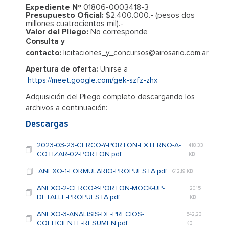
Expediente Nº
01806-0003418-3
Presupuesto Oficial:
$2.400.000.- (pesos dos
millones cuatrocientos mil).-
Valor del Pliego:
No corresponde
Consulta y
contacto:
licitaciones_y_concursos@airosario.com.ar
Apertura de oferta:
Unirse a
https://meet.google.com/gek-szfz-zhx
Adquisición del Pliego completo descargando los
archivos a continuación:
Descargas
2023-03-23-CERCO-Y-PORTON-EXTERNO-A-
418,33
COTIZAR-02-PORTON.pdf
KB
ANEXO-1-FORMULARIO-PROPUESTA.pdf
612,19 KB
ANEXO-2-CERCO-Y-PORTON-MOCK-UP-
20,15
DETALLE-PROPUESTA.pdf
KB
ANEXO-3-ANALISIS-DE-PRECIOS-
542,23
COEFICIENTE-RESUMEN.pdf
KB