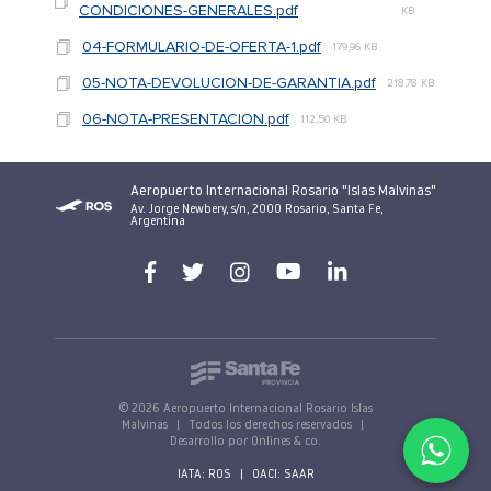
CONDICIONES-GENERALES.pdf
KB
04-FORMULARIO-DE-OFERTA-1.pdf
179,96 KB
05-NOTA-DEVOLUCION-DE-GARANTIA.pdf
218,78 KB
06-NOTA-PRESENTACION.pdf
112,50 KB
Aeropuerto Internacional Rosario "Islas Malvinas"
Av. Jorge Newbery, s/n, 2000 Rosario, Santa Fe,
Argentina
© 2026 Aeropuerto Internacional Rosario Islas
Malvinas
|
Todos los derechos reservados
|
Desarrollo por Onlines & co.
IATA: ROS
|
OACI: SAAR