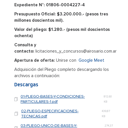
Expediente N°: 01806-0004227-4
Presupuesto Oficial: $3.200.000.- (pesos tres
millones doscientos mil).
Valor del pliego: $1.280.- (pesos mil doscientos
ochenta)
Consulta y
contacto:
licitaciones_y_concursos@airosario.com.ar
Apertura de oferta:
Unirse con
Google Meet
Adquisición del Pliego completo descargando los
archivos a continuación:
Descargas
01-PLIEGO-BASES-Y-CONDICIONES-
812,60
PARTICULARES-1.pdf
KB
02-PLIEGO-ESPECIFICACIONES-
439,87
TECNICAS.pdf
KB
03-PLIEGO-UNICO-DE-BASES-Y-
274,37