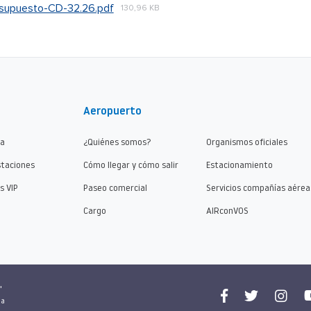
esupuesto-CD-32.26.pdf
130,96 KB
Aeropuerto
ma
¿Quiénes somos?
Organismos oficiales
staciones
Cómo llegar y cómo salir
Estacionamiento
s VIP
Paseo comercial
Servicios compañías aérea
Cargo
AIRconVOS
"
na