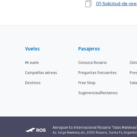
01-Solicitud-de-pr
Vuelos
Pasajeros
Mi vuelo
Conozca Rosario
Cli
Compañías aéreas
Preguntas frecuentes
Pre
Destinos
Free Shop
Sala
Sugerencias/Reclamos
Aeropuerto Internacional Rosario "Islas Malvinas
Av. Jorge Newbery, s/n, 2000 Rosario, Santa Fe, Argenti