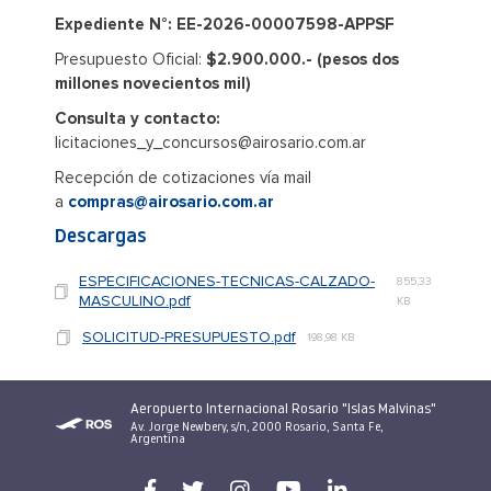
Expediente N°: EE-2026-00007598-APPSF
Presupuesto Oficial:
$2.900.000.- (pesos dos
millones novecientos mil)
Consulta y contacto:
licitaciones_y_concursos@airosario.com.ar
Recepción de cotizaciones vía mail
a
compras@airosario.com.ar
Descargas
ESPECIFICACIONES-TECNICAS-CALZADO-
855,33
MASCULINO.pdf
KB
SOLICITUD-PRESUPUESTO.pdf
198,98 KB
Aeropuerto Internacional Rosario "Islas Malvinas"
Av. Jorge Newbery, s/n, 2000 Rosario, Santa Fe,
Argentina