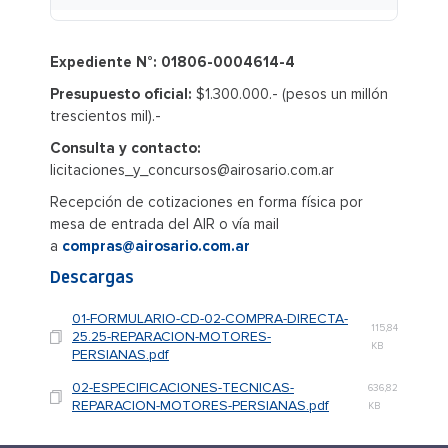
Expediente N°: 01806-0004614-4
Presupuesto oficial:
$1.300.000.- (pesos un millón
trescientos mil).-
Consulta y contacto:
licitaciones_y_concursos@airosario.com.ar
Recepción de cotizaciones en forma física por
mesa de entrada del AIR o vía mail
a
compras@airosario.com.ar
Descargas
01-FORMULARIO-CD-02-COMPRA-DIRECTA-
115,84
25.25-REPARACION-MOTORES-
KB
PERSIANAS.pdf
02-ESPECIFICACIONES-TECNICAS-
636,82
REPARACION-MOTORES-PERSIANAS.pdf
KB