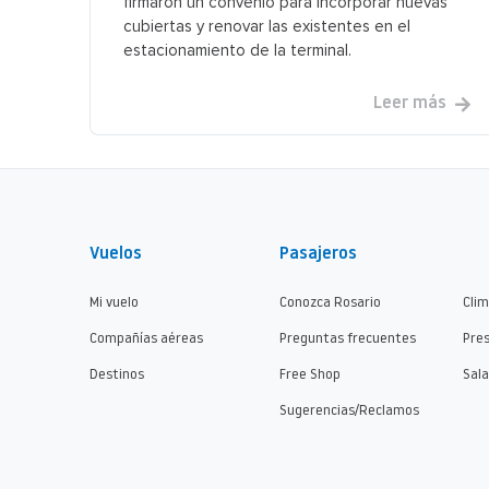
firmaron un convenio para incorporar nuevas
cubiertas y renovar las existentes en el
estacionamiento de la terminal.
Leer más
Vuelos
Pasajeros
Mi vuelo
Conozca Rosario
Cli
Compañías aéreas
Preguntas frecuentes
Pre
Destinos
Free Shop
Sala
Sugerencias/Reclamos