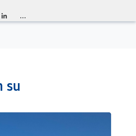
...
n su