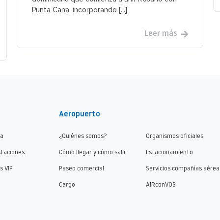
Punta Cana, incorporando [...]
Leer más
Aeropuerto
ma
¿Quiénes somos?
Organismos oficiales
staciones
Cómo llegar y cómo salir
Estacionamiento
s VIP
Paseo comercial
Servicios compañías aérea
Cargo
AIRconVOS