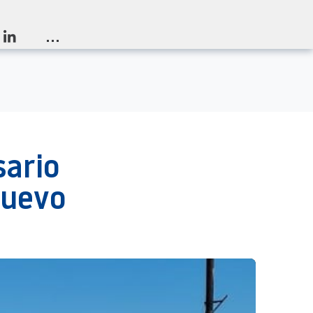
...
sario
nuevo