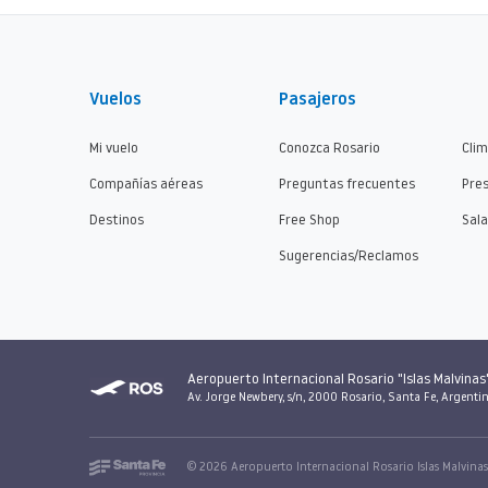
Vuelos
Pasajeros
Mi vuelo
Conozca Rosario
Cli
Compañías aéreas
Preguntas frecuentes
Pre
Destinos
Free Shop
Sala
Sugerencias/Reclamos
Aeropuerto Internacional Rosario "Islas Malvinas
Av. Jorge Newbery, s/n, 2000 Rosario, Santa Fe, Argenti
© 2026 Aeropuerto Internacional Rosario Islas Malvina