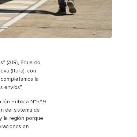
as” (AIR), Eduardo
a (Italia), con
a completamos la
s envíos”.
ación Pública N°5/19
ón del sistema de
y la región porque
eraciones en