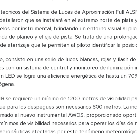
 técnicos del Sistema de Luces de Aproximación Full ALS
detallaron que se instalará en el extremo norte de pista y 
los por instrumental, brindando un entorno visual al pilot
da de planeo y el eje de pista. Se trata de una prolonga
 de aterrizaje que le permiten al piloto identificar la posic
te, consiste en una serie de luces blancas, rojas y flash d
s con un sistema de control y monitoreo de iluminación i
ión LED se logra una eficiencia energética de hasta un 7
lógena.
R se requiere un mínimo de 1200 metros de visibilidad p
que para los despegues son necesarios 800 metros. La in
sumado al nuevo instrumental AWOS, proporcionado opor
ínimos de visibilidad necesarios para operar los días de 
aeronáuticas afectadas por este fenómeno meteorológic