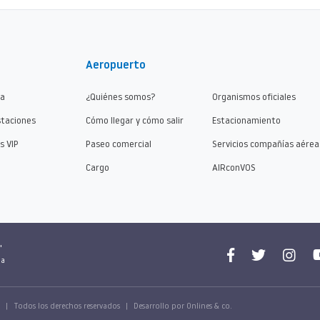
Aeropuerto
ma
¿Quiénes somos?
Organismos oficiales
staciones
Cómo llegar y cómo salir
Estacionamiento
s VIP
Paseo comercial
Servicios compañías aérea
Cargo
AIRconVOS
"
na
s
|
Todos los derechos reservados
|
Desarrollo por Onlines & co.