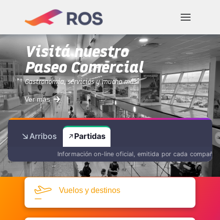
Visitá nuestro
Paseo Comercial
Gastronomía, servicios y mucho más
Ver más
Arribos
Partidas
Información on-line oficial, emitida por cada compañía
Vuelos y destinos