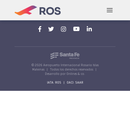
Aeropuerto Internacional Rosario "Islas Malvinas"
Av. Jorge Newbery, s/n, 2000 Rosario, Santa Fe,
Argentina
© 2026 Aeropuerto Internacional Rosario Islas
Malvinas
|
Todos los derechos reservados
|
Desarrollo por Onlines & co.
IATA: ROS
|
OACI: SAAR