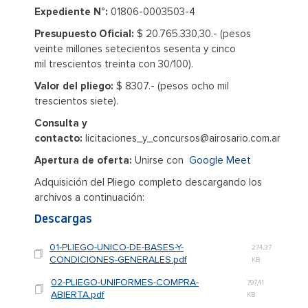
Expediente N°:
01806-0003503-4
Presupuesto Oficial:
$ 20.765.330,30.- (pesos
veinte millones setecientos sesenta y cinco
mil trescientos treinta con 30/100).
Valor del pliego:
$ 8307.- (pesos ocho mil
trescientos siete).
Consulta y
contacto:
licitaciones_y_concursos@airosario.com.ar
Apertura de oferta:
Unirse con
Google Meet
Adquisición del Pliego completo descargando los
archivos a continuación:
Descargas
01-PLIEGO-UNICO-DE-BASES-Y-
274,37
CONDICIONES-GENERALES.pdf
KB
02-PLIEGO-UNIFORMES-COMPRA-
797,41
ABIERTA.pdf
KB