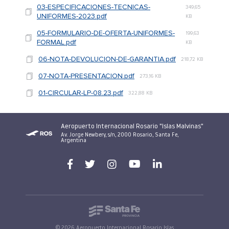
03-ESPECIFICACIONES-TECNICAS-
349,65
UNIFORMES-2023.pdf
KB
05-FORMULARIO-DE-OFERTA-UNIFORMES-
199,63
FORMAL.pdf
KB
06-NOTA-DEVOLUCION-DE-GARANTIA.pdf
218,72 KB
07-NOTA-PRESENTACION.pdf
273,16 KB
01-CIRCULAR-LP-08.23.pdf
322,88 KB
Aeropuerto Internacional Rosario "Islas Malvinas"
Av. Jorge Newbery, s/n, 2000 Rosario, Santa Fe,
Argentina
© 2026 Aeropuerto Internacional Rosario Islas