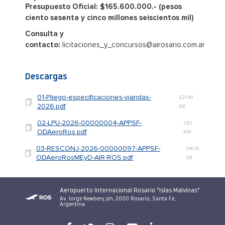
Presupuesto Oficial: $165.600.000.- (pesos
ciento sesenta y cinco millones seiscientos mil)
Consulta y
contacto:
licitaciones_y_concursos@airosario.com.ar
Descargas
01-Pliego-especificaciones-viandas-
321,49
2026.pdf
KB
02-LPU-2026-00000004-APPSF-
1,80
ODAeroRos.pdf
MB
03-RESCONJ-2026-00000097-APPSF-
340,41
ODAeroRosMEyD-AIR-ROS.pdf
KB
Aeropuerto Internacional Rosario "Islas Malvinas"
Av. Jorge Newbery, s/n, 2000 Rosario, Santa Fe,
Argentina