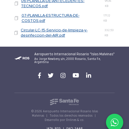
06-PLANILLA-DE-ANTECEDENTES-
94,06
TECNICOS.pdf
KB
07-PLANILLA-ESTRUCTURA-DE-
171,12
COSTOS.pdf
KB
Circular-LC-15-Servicio-de-limpieza-y-
332,53
desinfeccion-del-AIR.pdf
KB
Aeropuerto Internacional Rosario "Islas Malvinas"
Av. Jorge Newbery, s/n, 2000 Rosario, Santa Fe,
Argentina
© 2026 Aeropuerto Internacional Rosario Islas
Malvinas
|
Todos los derechos reservados
|
Desarrollo por Onlines & co.
IATA: ROS
|
OACI: SAAR