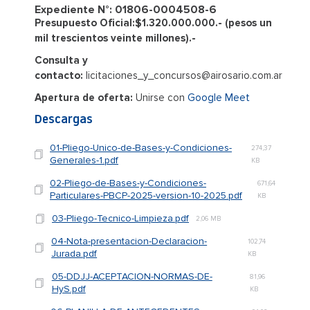
Expediente N°: 01806-0004508-6
Presupuesto Oficial:$1.320.000.000.- (pesos un
mil trescientos veinte millones).-
Consulta y
contacto:
licitaciones_y_concursos@airosario.com.ar
Apertura de oferta:
Unirse con
Google Meet
Descargas
01-Pliego-Unico-de-Bases-y-Condiciones-
274,37
Generales-1.pdf
KB
02-Pliego-de-Bases-y-Condiciones-
671,64
Particulares-PBCP-2025-version-10-2025.pdf
KB
03-Pliego-Tecnico-Limpieza.pdf
2,06 MB
04-Nota-presentacion-Declaracion-
102,74
Jurada.pdf
KB
05-DDJJ-ACEPTACION-NORMAS-DE-
81,96
HyS.pdf
KB