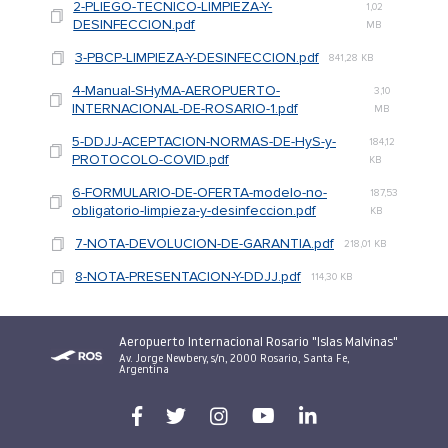
2-PLIEGO-TECNICO-LIMPIEZA-Y-
1,02
DESINFECCION.pdf
MB
3-PBCP-LIMPIEZA-Y-DESINFECCION.pdf
841,28 KB
4-Manual-SHyMA-AEROPUERTO-
3,10
INTERNACIONAL-DE-ROSARIO-1.pdf
MB
5-DDJJ-ACEPTACION-NORMAS-DE-HyS-y-
184,12
PROTOCOLO-COVID.pdf
KB
6-FORMULARIO-DE-OFERTA-modelo-no-
187,53
obligatorio-limpieza-y-desinfeccion.pdf
KB
7-NOTA-DEVOLUCION-DE-GARANTIA.pdf
218,01 KB
8-NOTA-PRESENTACION-Y-DDJJ.pdf
114,30 KB
Aeropuerto Internacional Rosario "Islas Malvinas"
Av. Jorge Newbery, s/n, 2000 Rosario, Santa Fe,
Argentina