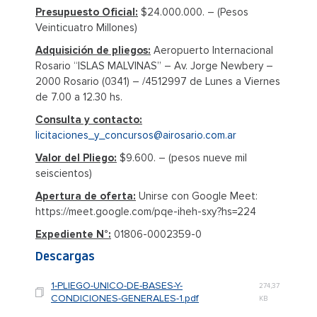
Presupuesto Oficial:
$24.000.000. – (Pesos
Veinticuatro Millones)
Adquisición de pliegos:
Aeropuerto Internacional
Rosario “ISLAS MALVINAS” – Av. Jorge Newbery –
2000 Rosario (0341) – /4512997 de Lunes a Viernes
de 7.00 a 12.30 hs.
Consulta y contacto:
licitaciones_y_concursos@airosario.com.ar
Valor del Pliego:
$9.600. – (pesos nueve mil
seiscientos)
Apertura de oferta:
Unirse con Google Meet:
https://meet.google.com/pqe-iheh-sxy?hs=224
Expediente N°:
01806-0002359-0
Descargas
1-PLIEGO-UNICO-DE-BASES-Y-
274,37
CONDICIONES-GENERALES-1.pdf
KB