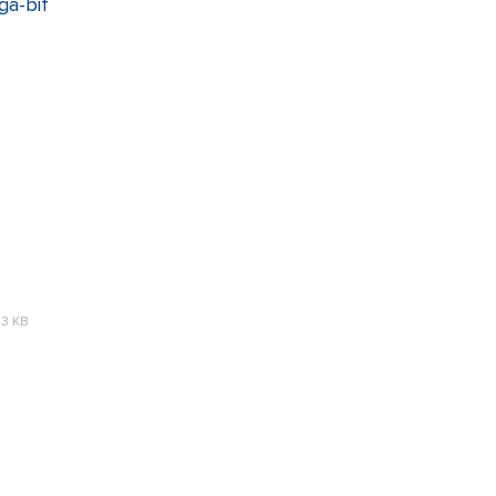
ga-bif
33 KB