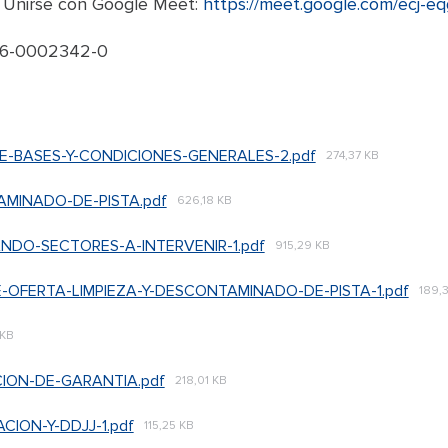
Unirse con Google Meet:
https://meet.google.com/ecj-eq
6-0002342-0
DE-BASES-Y-CONDICIONES-GENERALES-2.pdf
274,37 KB
MINADO-DE-PISTA.pdf
626,18 KB
DO-SECTORES-A-INTERVENIR-1.pdf
915,29 KB
-OFERTA-LIMPIEZA-Y-DESCONTAMINADO-DE-PISTA-1.pdf
189,
 KB
ION-DE-GARANTIA.pdf
218,01 KB
ION-Y-DDJJ-1.pdf
115,25 KB