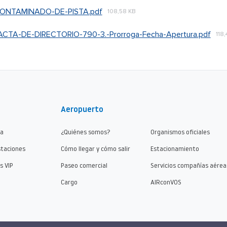
ONTAMINADO-DE-PISTA.pdf
108,58 KB
TA-DE-DIRECTORIO-790-3.-Prorroga-Fecha-Apertura.pdf
118,
Aeropuerto
ma
¿Quiénes somos?
Organismos oficiales
staciones
Cómo llegar y cómo salir
Estacionamiento
s VIP
Paseo comercial
Servicios compañías aérea
Cargo
AIRconVOS