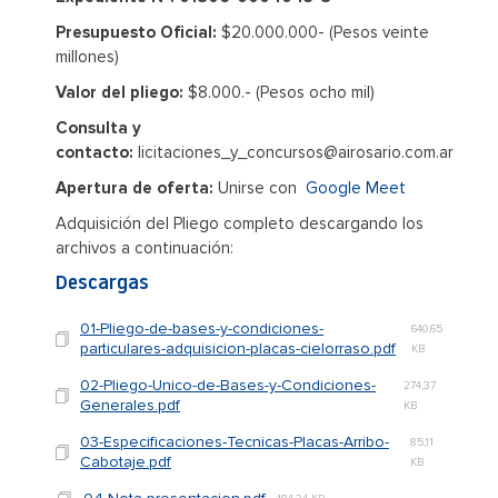
Presupuesto Oficial:
$20.000.000- (Pesos veinte
millones)
Valor del pliego:
$8.000.- (Pesos ocho mil)
Consulta y
contacto:
licitaciones_y_concursos@airosario.com.ar
Apertura de oferta:
Unirse con
Google Meet
Adquisición del Pliego completo descargando los
archivos a continuación:
Descargas
01-Pliego-de-bases-y-condiciones-
640,65
particulares-adquisicion-placas-cielorraso.pdf
KB
02-Pliego-Unico-de-Bases-y-Condiciones-
274,37
Generales.pdf
KB
03-Especificaciones-Tecnicas-Placas-Arribo-
85,11
Cabotaje.pdf
KB