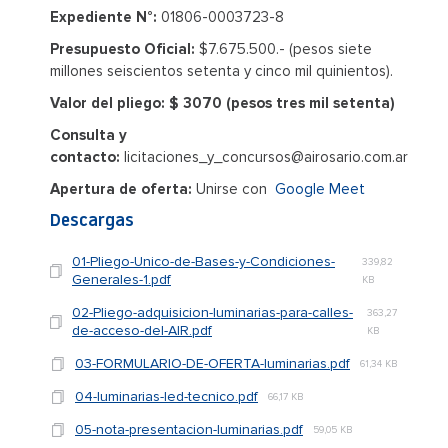
Expediente N°:
01806-0003723-8
Presupuesto Oficial:
$7.675.500.- (pesos siete
millones seiscientos setenta y cinco mil quinientos).
Valor del pliego: $ 3070 (pesos tres mil setenta)
Consulta y
contacto:
licitaciones_y_concursos@airosario.com.ar
Apertura de oferta:
Unirse con
Google Meet
Descargas
01-Pliego-Unico-de-Bases-y-Condiciones-
339,82
Generales-1.pdf
KB
02-Pliego-adquisicion-luminarias-para-calles-
363,27
de-acceso-del-AIR.pdf
KB
03-FORMULARIO-DE-OFERTA-luminarias.pdf
61,34 KB
04-luminarias-led-tecnico.pdf
66,17 KB
05-nota-presentacion-luminarias.pdf
59,05 KB