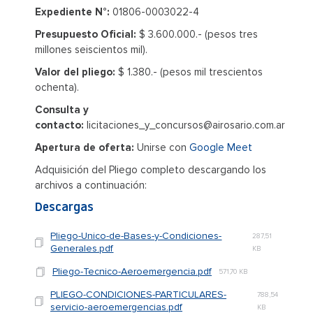
Expediente N°:
01806-0003022-4
Presupuesto Oficial:
$ 3.600.000.- (pesos tres
millones seiscientos mil).
Valor del pliego:
$ 1.380.- (pesos mil trescientos
ochenta).
Consulta y
contacto:
licitaciones_y_concursos@airosario.com.ar
Apertura de oferta:
Unirse con
Google Meet
Adquisición del Pliego completo descargando los
archivos a continuación:
Descargas
Pliego-Unico-de-Bases-y-Condiciones-
287,51
Generales.pdf
KB
Pliego-Tecnico-Aeroemergencia.pdf
571,70 KB
PLIEGO-CONDICIONES-PARTICULARES-
788,54
servicio-aeroemergencias.pdf
KB