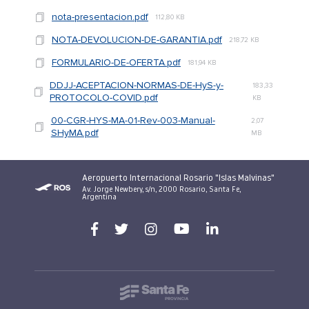
nota-presentacion.pdf
112,80 KB
NOTA-DEVOLUCION-DE-GARANTIA.pdf
218,72 KB
FORMULARIO-DE-OFERTA.pdf
181,94 KB
DDJJ-ACEPTACION-NORMAS-DE-HyS-y-
183,33
PROTOCOLO-COVID.pdf
KB
00-CGR-HYS-MA-01-Rev-003-Manual-
2,07
SHyMA.pdf
MB
Aeropuerto Internacional Rosario "Islas Malvinas"
Av. Jorge Newbery, s/n, 2000 Rosario, Santa Fe,
Argentina