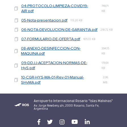
04-PROTOCOLO-LIMPIEZA-COVID19-
749,71
AIR.pdf
KB
05-Nota-presentacion.pdf
113,20 KB
06-NOTA-DEVOLUCION-DE-GARANTIA.pdf
218,72 KB
07-FORMULARIO-DE-OFERTA.pdf
185,72 KB
08-ANEXO-DESINFECCION-CON-
394,15
MAQUINA.pdf
KB
09-DDJJ-ACEPTACION-NORMAS-DE-
179,91
HyS.pdf
KB
10-CGR-HYS-MA-01-Rev-01-Manual-
2,06
SHyMA.pdf
MB
Aeropuerto Internacional Rosario "Islas Malvinas"
Av. Jorge Newbery, s/n, 2000 Rosario, Santa Fe,
Argentina