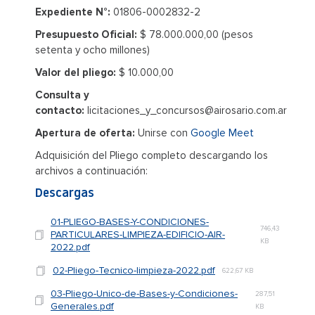
Expediente N°:
01806-0002832-2
Presupuesto Oficial:
$ 78.000.000,00 (pesos
setenta y ocho millones)
Valor del pliego:
$ 10.000,00
Consulta y
contacto:
licitaciones_y_concursos@airosario.com.ar
Apertura de oferta:
Unirse con
Google Meet
Adquisición del Pliego completo descargando los
archivos a continuación:
Descargas
01-PLIEGO-BASES-Y-CONDICIONES-
746,43
PARTICULARES-LIMPIEZA-EDIFICIO-AIR-
KB
2022.pdf
02-Pliego-Tecnico-limpieza-2022.pdf
622,67 KB
03-Pliego-Unico-de-Bases-y-Condiciones-
287,51
Generales.pdf
KB