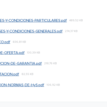
SES-Y-CONDICIONES-PARTICULARES.pdf
489,52 KB
SES-Y-CONDICIONES-GENERALES.pdf
274,37 KB
CO.pdf
836,81 KB
E-OFERTA.pdf
130,39 KB
CION-DE-GARANTIA.pdf
218,76 KB
ACION.pdf
82,55 KB
ION-NORMAS-DE-HyS.pdf
106,92 KB