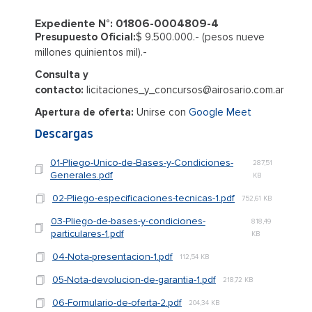
Expediente N°: 01806-0004809-4
Presupuesto Oficial:
$ 9.500.000.- (pesos nueve
millones quinientos mil).-
Consulta y
contacto:
licitaciones_y_concursos@airosario.com.ar
Apertura de oferta:
Unirse con
Google Meet
Descargas
01-Pliego-Unico-de-Bases-y-Condiciones-
287,51
Generales.pdf
KB
02-Pliego-especificaciones-tecnicas-1.pdf
752,61 KB
03-Pliego-de-bases-y-condiciones-
818,49
particulares-1.pdf
KB
04-Nota-presentacion-1.pdf
112,54 KB
05-Nota-devolucion-de-garantia-1.pdf
218,72 KB
06-Formulario-de-oferta-2.pdf
204,34 KB