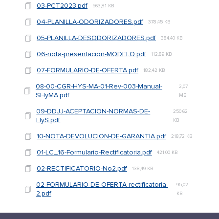
03-PCT2023.pdf
563,81 KB
04-PLANILLA-ODORIZADORES.pdf
378,45 KB
05-PLANILLA-DESODORIZADORES.pdf
384,40 KB
06-nota-presentacion-MODELO.pdf
112,89 KB
07-FORMULARIO-DE-OFERTA.pdf
182,42 KB
08-00-CGR-HYS-MA-01-Rev-003-Manual-
2,07
SHyMA.pdf
MB
09-DDJJ-ACEPTACION-NORMAS-DE-
250,62
HyS.pdf
KB
10-NOTA-DEVOLUCION-DE-GARANTIA.pdf
218,72 KB
01-LC_16-Formulario-Rectificatoria.pdf
421,00 KB
02-RECTIFICATORIO-No2.pdf
138,49 KB
02-FORMULARIO-DE-OFERTA-rectificatoria-
95,02
2.pdf
KB