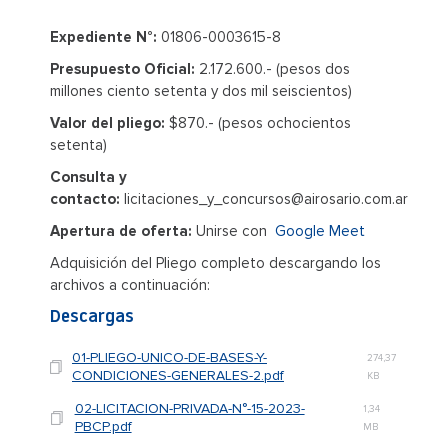
Expediente N°:
01806-0003615-8
Presupuesto Oficial:
2.172.600.- (pesos dos
millones ciento setenta y dos mil seiscientos)
Valor del pliego:
$870.- (pesos ochocientos
setenta)
Consulta y
contacto:
licitaciones_y_concursos@airosario.com.ar
Apertura de oferta:
Unirse con
Google Meet
Adquisición del Pliego completo descargando los
archivos a continuación:
Descargas
01-PLIEGO-UNICO-DE-BASES-Y-
274,37
CONDICIONES-GENERALES-2.pdf
KB
02-LICITACION-PRIVADA-N°-15-2023-
1,34
PBCP.pdf
MB