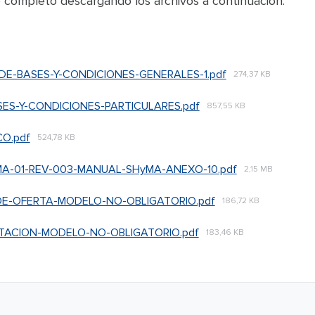
o completo descargando los archivos a continuación:
-DE-BASES-Y-CONDICIONES-GENERALES-1.pdf
274,37 KB
SES-Y-CONDICIONES-PARTICULARES.pdf
857,55 KB
CO.pdf
524,78 KB
A-01-REV-003-MANUAL-SHyMA-ANEXO-10.pdf
2,15 MB
DE-OFERTA-MODELO-NO-OBLIGATORIO.pdf
186,72 KB
TACION-MODELO-NO-OBLIGATORIO.pdf
183,46 KB