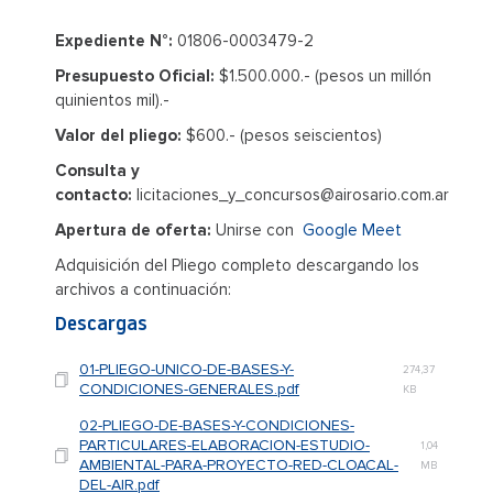
Expediente N°:
01806-0003479-2
Presupuesto Oficial:
$1.500.000.- (pesos un millón
quinientos mil).-
Valor del pliego:
$600.- (pesos seiscientos)
Consulta y
contacto:
licitaciones_y_concursos@airosario.com.ar
Apertura de oferta:
Unirse con
Google Meet
Adquisición del Pliego completo descargando los
archivos a continuación:
Descargas
01-PLIEGO-UNICO-DE-BASES-Y-
274,37
CONDICIONES-GENERALES.pdf
KB
02-PLIEGO-DE-BASES-Y-CONDICIONES-
PARTICULARES-ELABORACION-ESTUDIO-
1,04
AMBIENTAL-PARA-PROYECTO-RED-CLOACAL-
MB
DEL-AIR.pdf