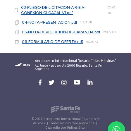
03-PLIEGO-DE-LICITACION-AIR-EIA-
571,67
CONEXION-CLOACAL-V1.pdf
KB
04-NOTA-PRESENTACION.pdf
112,13 KB
05-NOTA-DEVOLUCION-DE-GARANTIA.pdf
218,77 KB
06-FORMULARIO-DE-OFERTA.pdf
182,18 KB
Aeropuerto Internacional Rosario "Islas Malvinas"
Av. Jorge Newbery, s/n, 2000 Rosario, Santa Fe,
Argentina
© 2026 Aeropuerto Internacional Rosario Islas
Malvinas
|
Todos los derechos reservados
|
Desarrollo por Onlines & co.