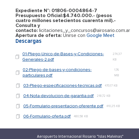
Expediente N°: 01806-0004864-7
Presupuesto Oficial:$4.740.000.- (pesos
cuatro millones setecientos cuarenta mil).-
Consulta y
contacto:
licitaciones_y_concursos@airosario.com.ar
Apertura de oferta:
Unirse con
Google Meet
Descargas
01-Pliego-Unico-de-Bases-y-Condiciones-
274,37
Generales-2.pdf
KB
02-Pliego-de-bases-y-condiciones-
1,76
particulares.pdf
MB
03-Pliego-especificaciones-tecnicas.pdf
470,17 KB
04-Nota-devolucion-de-garantia.pdf
218,72 KB
05-Formulario-presentacion-oferente.pdf
410,25 KB
06-Formulario-oferta.pdf
480,58 KB
Aeropuerto Internacional Rosario "Islas Malvinas"