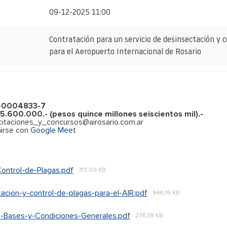
09-12-2025 11:00
Contratación para un servicio de desinsectación y c
para el Aeropuerto Internacional de Rosario
6-0004833-7
5.600.000.- (pesos quince millones seiscientos mil).-
icitaciones_y_concursos@airosario.com.ar
irse con
Google Meet
Control-de-Plagas.pdf
713,00 KB
cion-y-control-de-plagas-para-el-AIR.pdf
946,19 KB
e-Bases-y-Condiciones-Generales.pdf
274,38 KB