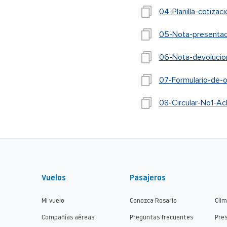
04-Planilla-cotiz
05-Nota-presentac
06-Nota-devolucion
07-Formulario-de-o
08-Circular-No1-Acl
Vuelos
Pasajeros
Mi vuelo
Conozca Rosario
Cli
Compañías aéreas
Preguntas frecuentes
Pre