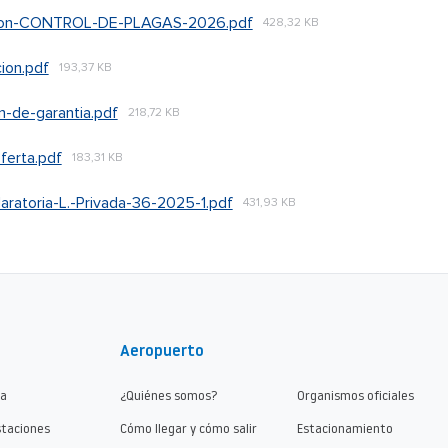
acion-CONTROL-DE-PLAGAS-2026.pdf
428,32 KB
ion.pdf
193,37 KB
-de-garantia.pdf
218,72 KB
ferta.pdf
183,31 KB
aratoria-L.-Privada-36-2025-1.pdf
431,93 KB
Aeropuerto
ma
¿Quiénes somos?
Organismos oficiales
staciones
Cómo llegar y cómo salir
Estacionamiento