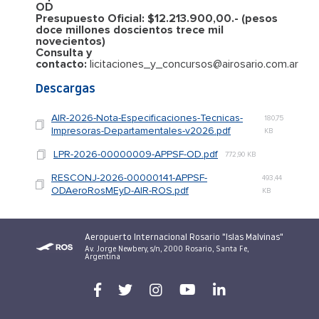
OD
Presupuesto Oficial: $12.213.900,00.- (pesos
doce millones doscientos trece mil
novecientos)
Consulta y
contacto:
licitaciones_y_concursos@airosario.com.ar
Descargas
AIR-2026-Nota-Especificaciones-Tecnicas-
180,75
Impresoras-Departamentales-v2026.pdf
KB
LPR-2026-00000009-APPSF-OD.pdf
772,90 KB
RESCONJ-2026-00000141-APPSF-
493,44
ODAeroRosMEyD-AIR-ROS.pdf
KB
Aeropuerto Internacional Rosario "Islas Malvinas"
Av. Jorge Newbery, s/n, 2000 Rosario, Santa Fe,
Argentina