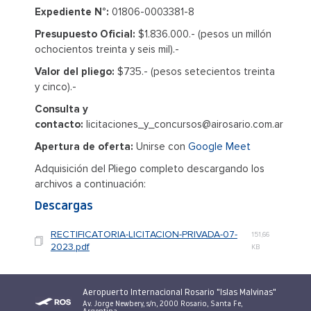
Expediente N°:
01806-0003381-8
Presupuesto Oficial:
$1.836.000.- (pesos un millón
ochocientos treinta y seis mil).-
Valor del pliego:
$735.- (pesos setecientos treinta
y cinco).-
Consulta y
contacto:
licitaciones_y_concursos@airosario.com.ar
Apertura de oferta:
Unirse con
Google Meet
Adquisición del Pliego completo descargando los
archivos a continuación:
Descargas
RECTIFICATORIA-LICITACION-PRIVADA-07-
151,66
2023.pdf
KB
Aeropuerto Internacional Rosario "Islas Malvinas"
Av. Jorge Newbery, s/n, 2000 Rosario, Santa Fe,