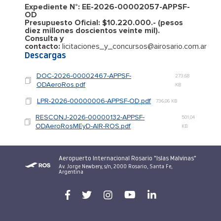
Expediente N°: EE-2026-00002057-APPSF-
OD
Presupuesto Oficial: $10.220.000.- (pesos
diez millones doscientos veinte mil).
Consulta y
contacto:
licitaciones_y_concursos@airosario.com.ar
Descargas
DOC-2026-00002467-APPSF-
273,68
ODAeroRos.pdf
KB
LPR-2026-00000006-APPSF-OD.pdf
736,06 KB
RESCONJ-2026-00000132-APPSF-
501,04
ODAeroRosMEyD-AIR-ROS.pdf
KB
Aeropuerto Internacional Rosario "Islas Malvinas"
Av. Jorge Newbery, s/n, 2000 Rosario, Santa Fe,
Argentina