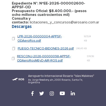
Expediente N°: NºEE-2026-000002600-
APPSF-OD
Presupuesto Oficial: $8.400.000.- (pesos
ocho millones cuatrocientos mil)
Consulta y
contacto:
licitaciones_y_concursos@airosario.com.ar
Descargas
LPR-2026-00000004-APPSF-
925,04
ODAeroRos.pdf
KB
PLIEGO-TECNICO-BIDONES-2026.pdf
290,45 KB
RESCONJ-2026-00000098-APPSF-
339,56
ODAeroRosMEyD-AIR-ROS.pdf
KB
Aeropuerto Internacional Rosario "Islas Malvinas"
Av. Jorge Newbery, s/n, 2000 Rosario, Santa Fe,
Argentina