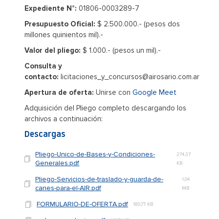
Expediente N°:
01806-0003289-7
Presupuesto Oficial:
$ 2.500.000.- (pesos dos
millones quinientos mil).-
Valor del pliego:
$ 1.000.- (pesos un mil).-
Consulta y
contacto:
licitaciones_y_concursos@airosario.com.ar
Apertura de oferta:
Unirse con
Google Meet
Adquisición del Pliego completo descargando los
archivos a continuación:
Descargas
Pliego-Unico-de-Bases-y-Condiciones-
274,37
Generales.pdf
KB
Pliego-Servicios-de-traslado-y-guarda-de-
1,04
canes-para-el-AIR.pdf
MB
FORMULARIO-DE-OFERTA.pdf
180,77 KB