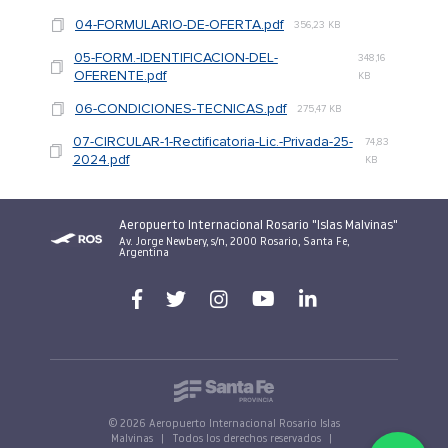
04-FORMULARIO-DE-OFERTA.pdf
356,23 KB
05-FORM.-IDENTIFICACION-DEL-
348,16
OFERENTE.pdf
KB
06-CONDICIONES-TECNICAS.pdf
275,47 KB
07-CIRCULAR-1-Rectificatoria-Lic.-Privada-25-
74,83
2024.pdf
KB
Aeropuerto Internacional Rosario "Islas Malvinas"
Av. Jorge Newbery, s/n, 2000 Rosario, Santa Fe,
Argentina
© 2026 Aeropuerto Internacional Rosario Islas
Malvinas
|
Todos los derechos reservados
|