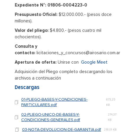
Expediente N°: 01806-0004223-0
Presupuesto Oficial:
$12.000.000.- (pesos doce
millones).
Valor del pliego:
$4.800.- (pesos cuatro mil
ochocientos).
Consulta y
contacto:
licitaciones_y_concursos@airosario.com.ar
Apertura de oferta:
Unirse con
Google Meet
Adquisición del Pliego completo descargando los
archivos a continuación
Descargas
01-PLIEGO-BASES-Y-CONDICIONES-
873,25
PARTICULARES.pdf
KB
02-PLIEGO-UNICO-DE-BASES-Y-
274,37
CONDICIONES-GENERALES.pdf
KB
03-NOTA-DEVOLUCION-DE-GARANTIA.pdf
218,01 KB