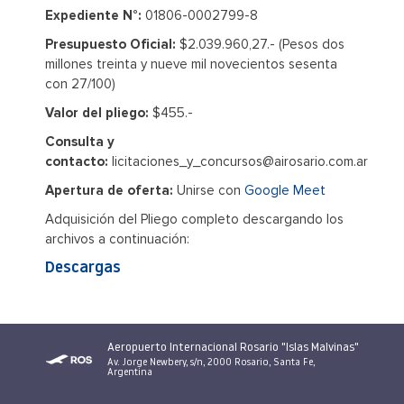
Expediente N°:
01806-0002799-8
Presupuesto Oficial:
$2.039.960,27.- (Pesos dos
millones treinta y nueve mil novecientos sesenta
con 27/100)
Valor del pliego:
$455.-
Consulta y
contacto:
licitaciones_y_concursos@airosario.com.ar
Apertura de oferta:
Unirse con
Google Meet
Adquisición del Pliego completo descargando los
archivos a continuación:
Descargas
Aeropuerto Internacional Rosario "Islas Malvinas"
Av. Jorge Newbery, s/n, 2000 Rosario, Santa Fe,
Argentina