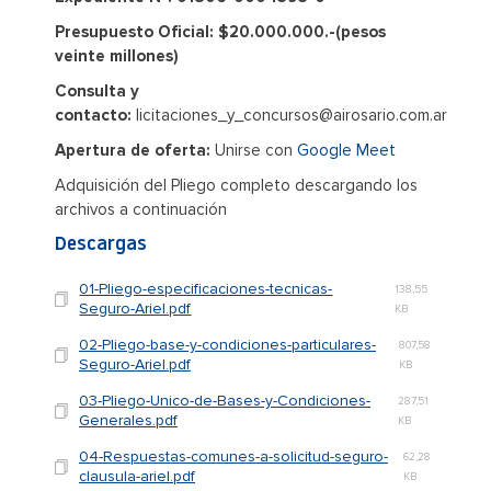
Presupuesto Oficial: $20.000.000.-(pesos
veinte millones)
Consulta y
contacto:
licitaciones_y_concursos@airosario.com.ar
Apertura de oferta:
Unirse con
Google Meet
Adquisición del Pliego completo descargando los
archivos a continuación
Descargas
01-Pliego-especificaciones-tecnicas-
138,55
Seguro-Ariel.pdf
KB
02-Pliego-base-y-condiciones-particulares-
807,58
Seguro-Ariel.pdf
KB
03-Pliego-Unico-de-Bases-y-Condiciones-
287,51
Generales.pdf
KB
04-Respuestas-comunes-a-solicitud-seguro-
62,28
clausula-ariel.pdf
KB