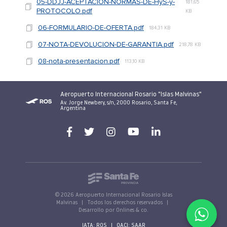
05-DDJJ-ACEPTACION-NORMAS-DE-HyS-y-
181,65
PROTOCOLO.pdf
KB
06-FORMULARIO-DE-OFERTA.pdf
184,31 KB
07-NOTA-DEVOLUCION-DE-GARANTIA.pdf
218,78 KB
08-nota-presentacion.pdf
113,10 KB
Aeropuerto Internacional Rosario "Islas Malvinas"
Av. Jorge Newbery, s/n, 2000 Rosario, Santa Fe,
Argentina
© 2026 Aeropuerto Internacional Rosario Islas
Malvinas
|
Todos los derechos reservados
|
Desarrollo por Onlines & co.
IATA: ROS
|
OACI: SAAR