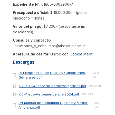
Expediente N°:
01806-0003900-7
Presupuesto oficial:
$ 18.000.000.- (pesos
dieciocho millones).
Valor del pliego:
$7.200.- (pesos siete mil
doscientos)
Consulta y contacto:
licitaciones_y_concursos@airosario.com.ar
Apertura de oferta:
Unirse con
Google Meet
Descargas
01-Pliego-Unico-de-Bases-y-Condiciones-
287,51
Generales.pdf
KB
02-PLIEGO-servicio-aeroemergencias.pdf
593,52 KB
03-Pliego-Aeroemergencia-2024.pdf
626,22 KB
04-Manual-de-Seguridad-Higiene-y-Medio-
2,07
Ambiente.pdf
MB