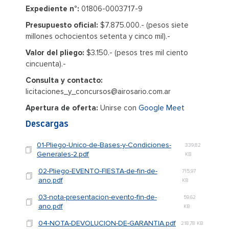
Expediente n°:
01806-0003717-9
Presupuesto oficial:
$7.875.000.- (pesos siete
millones ochocientos setenta y cinco mil).-
Valor del pliego:
$3.150.- (pesos tres mil ciento
cincuenta).-
Consulta y contacto:
licitaciones_y_concursos@airosario.com.ar
Apertura de oferta:
Unirse con
Google Meet
Descargas
01-Pliego-Unico-de-Bases-y-Condiciones-
339,82
Generales-2.pdf
KB
02-Pliego-EVENTO-FIESTA-de-fin-de-
715,97
ano.pdf
KB
03-nota-presentacion-evento-fin-de-
59,62
ano.pdf
KB
04-NOTA-DEVOLUCION-DE-GARANTIA.pdf
218,78 KB