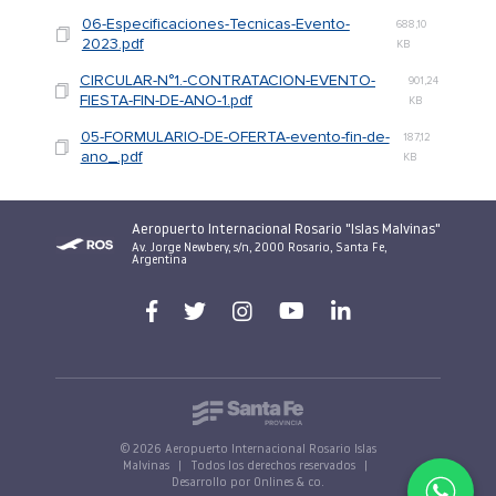
06-Especificaciones-Tecnicas-Evento-
688,10
2023.pdf
KB
CIRCULAR-N°1.-CONTRATACION-EVENTO-
901,24
FIESTA-FIN-DE-ANO-1.pdf
KB
05-FORMULARIO-DE-OFERTA-evento-fin-de-
187,12
ano_.pdf
KB
Aeropuerto Internacional Rosario "Islas Malvinas"
Av. Jorge Newbery, s/n, 2000 Rosario, Santa Fe,
Argentina
© 2026 Aeropuerto Internacional Rosario Islas
Malvinas
|
Todos los derechos reservados
|
Desarrollo por Onlines & co.