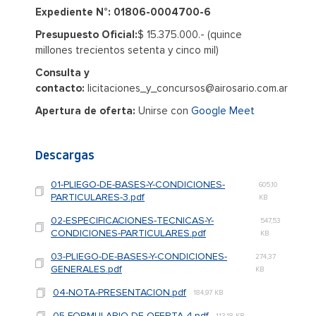
Expediente N°: 01806-0004700-6
Presupuesto Oficial:
$ 15.375.000.- (quince
millones trecientos setenta y cinco mil)
Consulta y
contacto:
licitaciones_y_concursos@airosario.com.ar
Apertura de oferta:
Unirse con
Google Meet
Descargas
01-PLIEGO-DE-BASES-Y-CONDICIONES-
605,10
PARTICULARES-3.pdf
KB
02-ESPECIFICACIONES-TECNICAS-Y-
547,53
CONDICIONES-PARTICULARES.pdf
KB
03-PLIEGO-DE-BASES-Y-CONDICIONES-
274,37
GENERALES.pdf
KB
04-NOTA-PRESENTACION.pdf
184,97 KB
05-FORMULARIO-DE-OFERTA-4.pdf