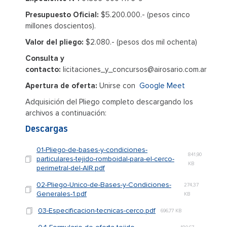
Presupuesto Oficial:
$5.200.000.- (pesos cinco
millones doscientos).
Valor del pliego:
$2.080.- (pesos dos mil ochenta)
Consulta y
contacto:
licitaciones_y_concursos@airosario.com.ar
Apertura de oferta:
Unirse con
Google Meet
Adquisición del Pliego completo descargando los
archivos a continuación:
Descargas
01-Pliego-de-bases-y-condiciones-
841,90
particulares-tejido-romboidal-para-el-cerco-
KB
perimetral-del-AIR.pdf
02-Pliego-Unico-de-Bases-y-Condiciones-
274,37
Generales-1.pdf
KB
03-Especificacion-tecnicas-cerco.pdf
696,77 KB