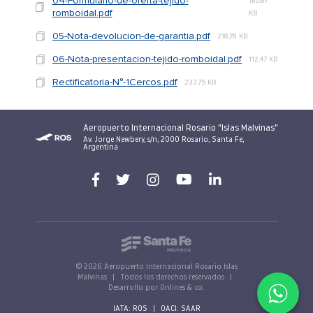
04-Formulario-de-oferta-tejido-
180,67
romboidal.pdf
KB
05-Nota-devolucion-de-garantia.pdf
218,78 KB
06-Nota-presentacion-tejido-romboidal.pdf
112,47 KB
Rectificatoria-N°-1Cercos.pdf
233,75 KB
Aeropuerto Internacional Rosario "Islas Malvinas"
Av. Jorge Newbery, s/n, 2000 Rosario, Santa Fe,
Argentina
© 2026 Aeropuerto Internacional Rosario Islas
Malvinas
|
Todos los derechos reservados
|
Desarrollo por Onlines & co.
IATA: ROS
|
OACI: SAAR