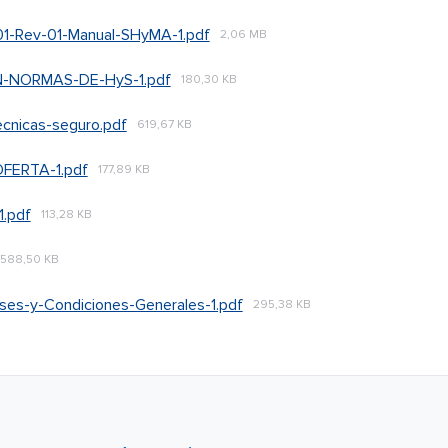
-Rev-01-Manual-SHyMA-1.pdf
2,06 MB
-NORMAS-DE-HyS-1.pdf
180,30 KB
ecnicas-seguro.pdf
619,67 KB
FERTA-1.pdf
177,89 KB
1.pdf
113,28 KB
588,50 KB
ses-y-Condiciones-Generales-1.pdf
295,38 KB