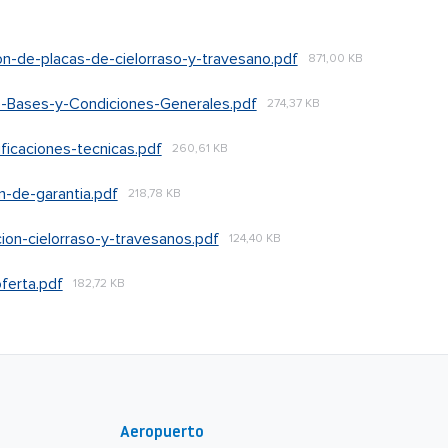
ion-de-placas-de-cielorraso-y-travesano.pdf
871,00 KB
e-Bases-y-Condiciones-Generales.pdf
274,37 KB
ficaciones-tecnicas.pdf
260,61 KB
-de-garantia.pdf
218,78 KB
on-cielorraso-y-travesanos.pdf
124,40 KB
ferta.pdf
182,72 KB
Aeropuerto