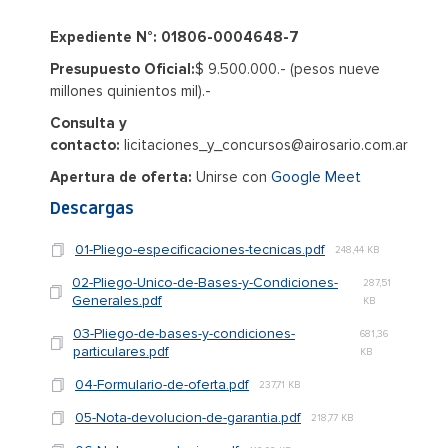
Expediente N°: 01806-0004648-7
Presupuesto Oficial:
$ 9.500.000.- (pesos nueve
millones quinientos mil).-
Consulta y
contacto:
licitaciones_y_concursos@airosario.com.ar
Apertura de oferta:
Unirse con
Google Meet
Descargas
01-Pliego-especificaciones-tecnicas.pdf
248,44 KB
02-Pliego-Unico-de-Bases-y-Condiciones-
287,51
Generales.pdf
KB
03-Pliego-de-bases-y-condiciones-
681,36
particulares.pdf
KB
04-Formulario-de-oferta.pdf
237,71 KB
05-Nota-devolucion-de-garantia.pdf
218,77 KB