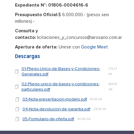
Expediente N°: 01806-0004616-6
Presupuesto Oficial:
$ 6.000.000.- (pesos seis
millones).-
Consulta y
contacto:
licitaciones_y_concursos@airosario.com.ar
Apertura de oferta:
Unirse con
Google Meet
Descargas
01-Pliego-Unico-de-Bases-y-Condiciones-
274,37
Generales.pdf
KB
02-Pliego-unico-de-bases-y-condiciones-
684,93
particulares.pdf
KB
03-Nota-presentacion-modelo.pdf
84,59 KB
04-Nota-devolucion-de-garantia.pdf
218,76 KB
05-Formulario-de-oferta.pdf
183,89 KB