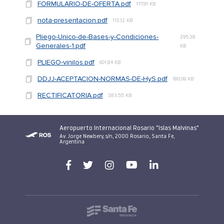
FORMULARIO-DE-OFERTA.pdf
177,91 KB
nota-presentacion.pdf
113,12 KB
Pliego-Unico-de-Bases-y-Condiciones-
295,38
Generales-1.pdf
KB
PLIEGO-vinilos.pdf
601,84 KB
DDJJ-ACEPTACION-NORMAS-DE-HyS.pdf
180,09 KB
RECTIFICATORIA.pdf
383,55 KB
Aeropuerto Internacional Rosario "Islas Malvinas"
Av. Jorge Newbery, s/n, 2000 Rosario, Santa Fe,
Argentina