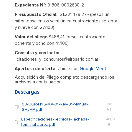
Expediente N°:
01806-0002630-2
Presupuesto Oficial:
$1.221.479,27.- (pesos un
millón doscientos veintiún mil cuatrocientos setenta
y nueve con 27/100)
Valor del pliego:
$488,41 (pesos cuatrocientos
ochenta y ocho con 41/100)
Consulta y contacto:
licitaciones_y_concursos@airosario.com.ar
Apertura de oferta:
Unirse con
Google Meet
Adquisición del Pliego completo descargando los
archivos a continuación
Descargas
00-CGR-HYS-MA-01-Rev-01-Manual-
2,06
SHyMA.pdf
MB
Especificaciones-Tecnicas-Fachada-
443,52
terminal-aerea.pdf
KB