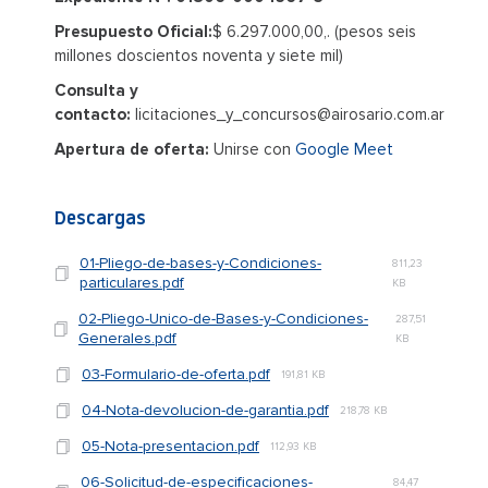
Presupuesto Oficial:
$ 6.297.000,00,. (pesos seis
millones doscientos noventa y siete mil)
Consulta y
contacto:
licitaciones_y_concursos@airosario.com.ar
Apertura de oferta:
Unirse con
Google Meet
Descargas
01-Pliego-de-bases-y-Condiciones-
811,23
particulares.pdf
KB
02-Pliego-Unico-de-Bases-y-Condiciones-
287,51
Generales.pdf
KB
03-Formulario-de-oferta.pdf
191,81 KB
04-Nota-devolucion-de-garantia.pdf
218,78 KB
05-Nota-presentacion.pdf
112,93 KB
06-Solicitud-de-especificaciones-
84,47